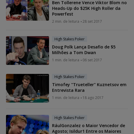
Ben Tollerene Vence Viktor Blom no
Heads-Up do $25K High Roller da
Powerfest
2 min. de leitura
28 set 2017
High Stakes Poker
Doug Polk Lança Desafio de $5
Milhões a Tom Dwan
1 min. de leitura
06 set 2017
High Stakes Poker
Timofey "Trueteller" Kuznetsov em
Entrevista Rara
1 min. de leitura
18 ago 2017
High Stakes Poker
RáulGonzalez o Maior Vencedor de
Agosto; Isildur1 Entre os Maiores