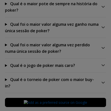
Qual é o maior pote de sempre na história do
poker?
Qual foi o maior valor alguma vez ganho numa
única sessão de poker?
Qual foi o maior valor alguma vez perdido
numa única sessão de poker?
Qual é o jogo de poker mais caro?
Qual é o torneio de poker com o maior buy-
in?