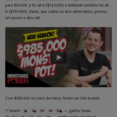
para $54.000. Ji foi all-in ($163.000) e Bellande também foi all-
in ($399.000). Dwan, que cobria os dois adversários, pensou
um pouco e deu call.
Com $985.000 no meio da mesa, foram ver três boards.
1ª board:
— ganha Dwan.
J
9
9
4
10
2ª:
— ganha outra vez Dwan.