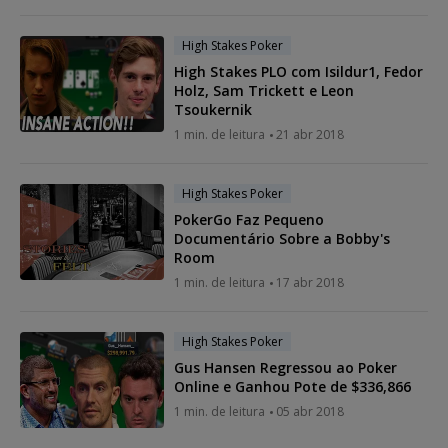
High Stakes Poker
High Stakes PLO com Isildur1, Fedor
Holz, Sam Trickett e Leon
Tsoukernik
1 min. de leitura
21 abr 2018
High Stakes Poker
PokerGo Faz Pequeno
Documentário Sobre a Bobby's
Room
1 min. de leitura
17 abr 2018
High Stakes Poker
Gus Hansen Regressou ao Poker
Online e Ganhou Pote de $336,866
1 min. de leitura
05 abr 2018