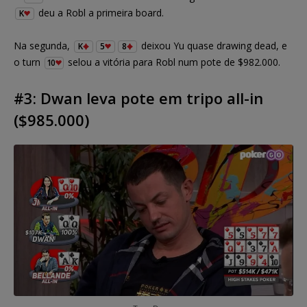
deu a Robl a primeira board.
K
Na segunda,
deixou Yu quase drawing dead, e
K
5
8
o turn
selou a vitória para Robl num pote de $982.000.
10
#3: Dwan leva pote em tripo all-in
($985.000)