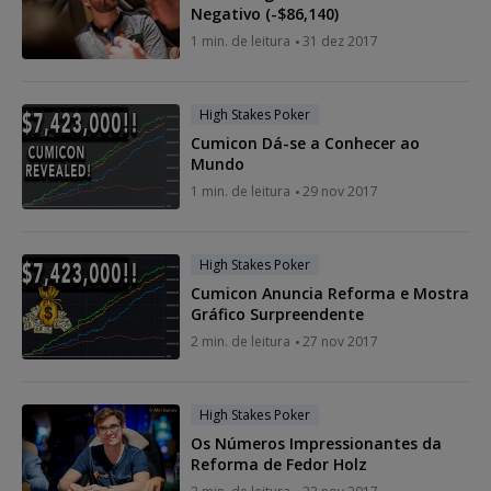
Negativo (-$86,140)
1 min. de leitura
31 dez 2017
High Stakes Poker
Cumicon Dá-se a Conhecer ao
Mundo
1 min. de leitura
29 nov 2017
High Stakes Poker
Cumicon Anuncia Reforma e Mostra
Gráfico Surpreendente
2 min. de leitura
27 nov 2017
High Stakes Poker
Os Números Impressionantes da
Reforma de Fedor Holz