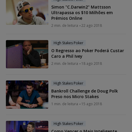
Simon "C.Darwin2" Mattsson
Ultrapassa os $10 Milhões em
Prémios Online
2 min. de leitura
22 ago 2018
High Stakes Poker
O Regresso ao Poker Poderá Custar
Caro a Phil Ivey
2 min. de leitura
18 ago 2018
High Stakes Poker
Bankroll Challenge de Doug Polk
Preso nos Micro Stakes
1 min. de leitura
15 ago 2018
High Stakes Poker
Como Vencer o Mais Inteligente