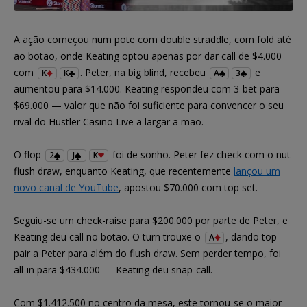
A ação começou num pote com double straddle, com fold até
ao botão, onde Keating optou apenas por dar call de $4.000
com
. Peter, na big blind, recebeu
e
K
K
A
3
aumentou para $14.000. Keating respondeu com 3-bet para
$69.000 — valor que não foi suficiente para convencer o seu
rival do Hustler Casino Live a largar a mão.
O flop
foi de sonho. Peter fez check com o nut
2
J
K
flush draw, enquanto Keating, que recentemente
lançou um
novo canal de YouTube
, apostou $70.000 com top set.
Seguiu-se um check-raise para $200.000 por parte de Peter, e
Keating deu call no botão. O turn trouxe o
, dando top
A
pair a Peter para além do flush draw. Sem perder tempo, foi
all-in para $434.000 — Keating deu snap-call.
Com $1.412.500 no centro da mesa, este tornou-se o maior