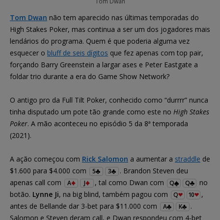
Tom Dwan
Tom Dwan
não tem aparecido nas últimas temporadas do
High Stakes Poker, mas continua a ser um dos jogadores mais
lendários do programa. Quem é que poderia alguma vez
esquecer o
bluff de seis dígitos
que fez apenas com top pair,
forçando Barry Greenstein a largar ases e Peter Eastgate a
foldar trio durante a era do Game Show Network?
O antigo pro da Full Tilt Poker, conhecido como “durrrr” nunca
tinha disputado um pote tão grande como este no
High Stakes
Poker
. A mão aconteceu no episódio 5 da 8ª temporada
(2021).
A ação começou com
Rick Salomon
a aumentar a
straddle
de
$1.600 para $4.000 com
. Brandon Steven deu
5
3
apenas call com
, tal como Dwan com
no
A
J
Q
Q
botão.
Lynne Ji
, na big blind, também pagou com
,
Q
10
antes de Bellande dar 3-bet para $11.000 com
.
A
K
Salomon e Steven deram call, e Dwan respondeu com 4-bet