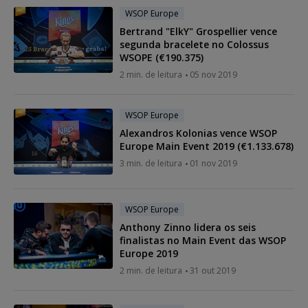
WSOP Europe
Bertrand "ElkY" Grospellier vence
segunda bracelete no Colossus
WSOPE (€190.375)
2 min. de leitura
05 nov 2019
WSOP Europe
Alexandros Kolonias vence WSOP
Europe Main Event 2019 (€1.133.678)
3 min. de leitura
01 nov 2019
WSOP Europe
Anthony Zinno lidera os seis
finalistas no Main Event das WSOP
Europe 2019
2 min. de leitura
31 out 2019