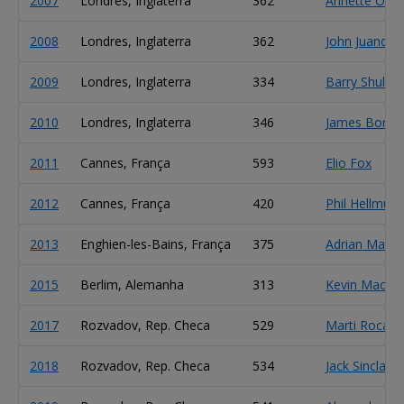
2007
Londres, Inglaterra
362
Annette Obre
2008
Londres, Inglaterra
362
John Juanda
2009
Londres, Inglaterra
334
Barry Shulm
2010
Londres, Inglaterra
346
James Bord
2011
Cannes, França
593
Elio Fox
2012
Cannes, França
420
Phil Hellmuth
2013
Enghien-les-Bains, França
375
Adrian Mate
2015
Berlim, Alemanha
313
Kevin MacPh
2017
Rozvadov, Rep. Checa
529
Marti Roca d
2018
Rozvadov, Rep. Checa
534
Jack Sinclair