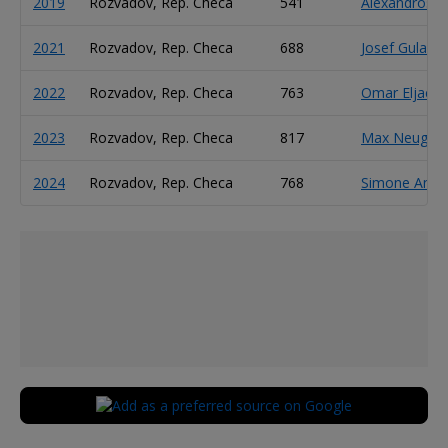
2019
Rozvadov, Rep. Checa
541
Alexandros K
2021
Rozvadov, Rep. Checa
688
Josef Gulas Jr
2022
Rozvadov, Rep. Checa
763
Omar Eljach
2023
Rozvadov, Rep. Checa
817
Max Neugeb
2024
Rozvadov, Rep. Checa
768
Simone Andr