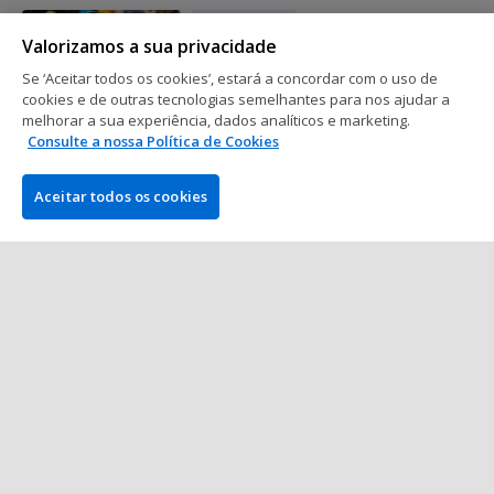
WSOP Europe
Valorizamos a sua privacidade
João "Naza114" Vieira Apurado para
o Dia 2 do Evento #6 das WSOPE
Se ‘Aceitar todos os cookies’, estará a concordar com o uso de
2018
cookies e de outras tecnologias semelhantes para nos ajudar a
2 min. de leitura
22 out 2018
melhorar a sua experiência, dados analíticos e marketing.
Consulte a nossa Política de Cookies
Aceitar todos os cookies
Mostrar mais posts
EMPRESA
PokerNews.com é o site líder mundial da indústria do poker.
Entre outras coisas, os visitantes encontrarão vários artigos
diários com as últimas notícias do poker, reportagens ao vivo
de torneios, vídeos exclusivos, podcasts, análises e bónus e