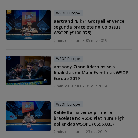
WSOP Europe
Bertrand "ElkY" Grospellier vence
segunda bracelete no Colossus
WSOPE (€190.375)
2 min. de leitura
05 nov 2019
WSOP Europe
Anthony Zinno lidera os seis
finalistas no Main Event das WSOP
Europe 2019
2 min. de leitura
31 out 2019
WSOP Europe
Kahle Burns vence primeira
bracelete no €25K Platinum High
Roller das WSOPE (€596.883)
2 min. de leitura
23 out 2019