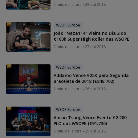
2 min. de leitura
28 out 2018
WSOP Europe
João "Naza114" Vieira no Dia 2 do
€100k Super High Roller das WSOPE
2 min. de leitura
27 out 2018
WSOP Europe
Addamo Vence €25K para Segunda
Bracelete de 2018 (€848.702)
2 min. de leitura
26 out 2018
WSOP Europe
Anson Tsang Vence Evento €2.200
PLO das WSOPE (€91.730)
2 min. de leitura
25 out 2018