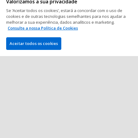
Valorizamos a sua privacidade
3 min. de leitura
12 mai 2025
Se ‘Aceitar todos os cookies’, estará a concordar com o uso de
cookies e de outras tecnologias semelhantes para nos ajudar a
European Poker Tour
melhorar a sua experiência, dados analíticos e marketing.
Consulte a nossa Política de Cookies
Pedro Neves faz mesa final em €25K
do EPT Monte-Carlo e leva prémio
de seis dígitos
Aceitar todos os cookies
1 min. de leitura
08 mai 2025
Mostrar mais posts
EMPRESA
PokerNews.com é o site líder mundial da indústria do poker.