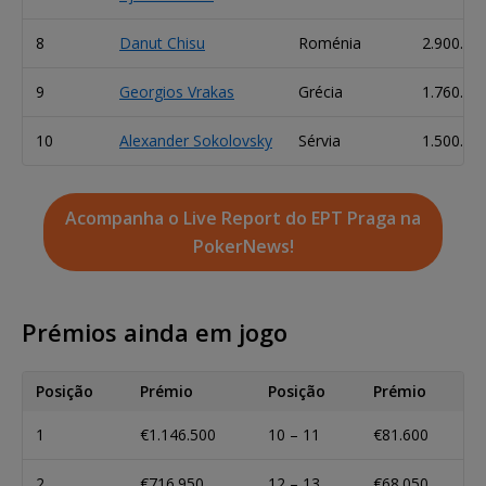
8
Danut Chisu
Roménia
2.900.00
9
Georgios Vrakas
Grécia
1.760.00
10
Alexander Sokolovsky
Sérvia
1.500.00
Acompanha o Live Report do EPT Praga na
PokerNews!
Prémios ainda em jogo
Posição
Prémio
Posição
Prémio
1
€1.146.500
10 – 11
€81.600
2
€716.950
12 – 13
€68.050