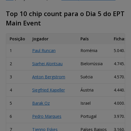
Top 10 chip count para o Dia 5 do EPT
Main Event
Posição
Jogador
País
Fichas
1
Paul Runcan
Roménia
5.040.00
2
Siarhei Alontsau
Bielorrússia
4.745.00
3
Anton Bergstrom
Suécia
4.570.00
4
Siegfried Kapeller
Áustria
4.440.00
5
Barak Oz
Israel
4.000.00
6
Pedro Marques
Portugal
3.970.00
7
Tjenno Eskes
Países Baixos
3.160.00