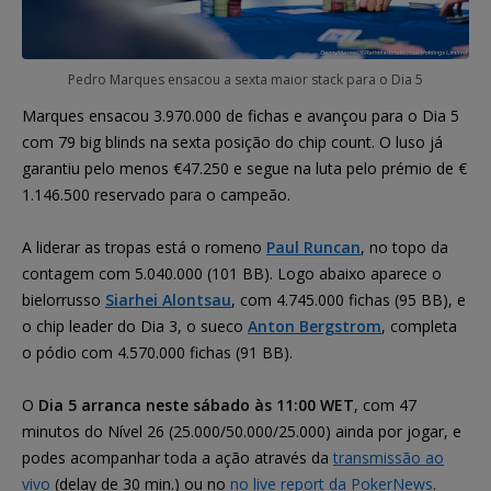
Pedro Marques ensacou a sexta maior stack para o Dia 5
Marques ensacou 3.970.000 de fichas e avançou para o Dia 5
com 79 big blinds na sexta posição do chip count. O luso já
garantiu pelo menos €47.250 e segue na luta pelo prémio de €
1.146.500 reservado para o campeão.
A liderar as tropas está o romeno
Paul Runcan
, no topo da
contagem com 5.040.000 (101 BB). Logo abaixo aparece o
bielorrusso
Siarhei Alontsau
, com 4.745.000 fichas (95 BB), e
o chip leader do Dia 3, o sueco
Anton Bergstrom
, completa
o pódio com 4.570.000 fichas (91 BB).
O
Dia 5 arranca neste sábado às 11:00 WET
, com 47
minutos do Nível 26 (25.000/50.000/25.000) ainda por jogar, e
podes acompanhar toda a ação através da
transmissão ao
vivo
(delay de 30 min.) ou no
no live report da PokerNews
.