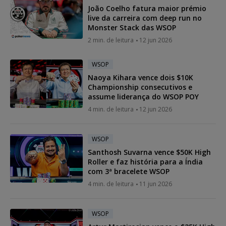
João Coelho fatura maior prémio
live da carreira com deep run no
Monster Stack das WSOP
2 min. de leitura
12 jun 2026
WSOP
Naoya Kihara vence dois $10K
Championship consecutivos e
assume liderança do WSOP POY
4 min. de leitura
12 jun 2026
WSOP
Santhosh Suvarna vence $50K High
Roller e faz história para a Índia
com 3ª bracelete WSOP
4 min. de leitura
11 jun 2026
WSOP