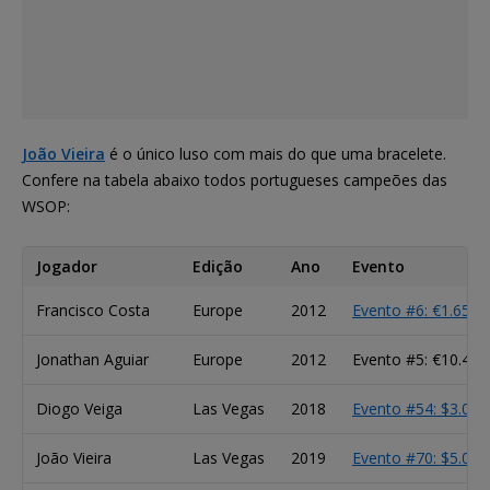
João Vieira
é o único luso com mais do que uma bracelete.
Confere na tabela abaixo todos portugueses campeões das
WSOP:
Jogador
Edição
Ano
Evento
Francisco Costa
Europe
2012
Evento #6: €1.650 
Jonathan Aguiar
Europe
2012
Evento #5: €10.45
Diogo Veiga
Las Vegas
2018
Evento #54: $3.00
João Vieira
Las Vegas
2019
Evento #70: $5.00