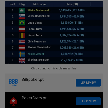
Chip count no início da mesa final
888poker.pt
LER REVIEW
PokerStars.pt
LER REVIEW