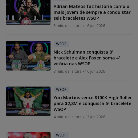
Adrian Mateos faz história como o
mais jovem de sempre a conquistar
seis braceletes WSOP
5 min. de leitura
16 jun 2026
WSOP
Nick Schulman conquista 8ª
bracelete e Alex Foxen soma 4ª
vitória nas WSOP
3 min. de leitura
16 jun 2026
WSOP
Yuri Martins vence $100K High Roller
para $2,8M e conquista 6ª bracelete
WSOP
4 min. de leitura
13 jun 2026
WSOP