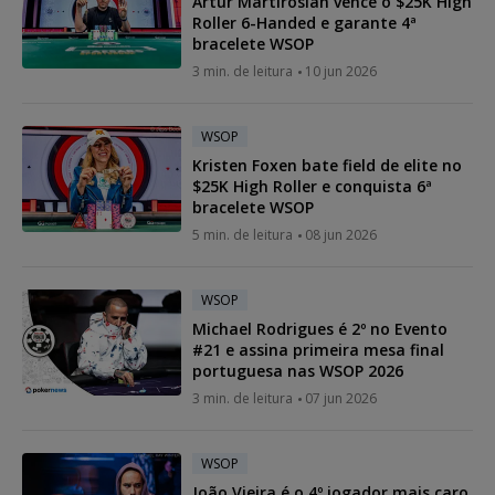
Artur Martirosian vence o $25K High
Roller 6-Handed e garante 4ª
bracelete WSOP
3 min. de leitura
10 jun 2026
WSOP
Kristen Foxen bate field de elite no
$25K High Roller e conquista 6ª
bracelete WSOP
5 min. de leitura
08 jun 2026
WSOP
Michael Rodrigues é 2º no Evento
#21 e assina primeira mesa final
portuguesa nas WSOP 2026
3 min. de leitura
07 jun 2026
WSOP
João Vieira é o 4º jogador mais caro