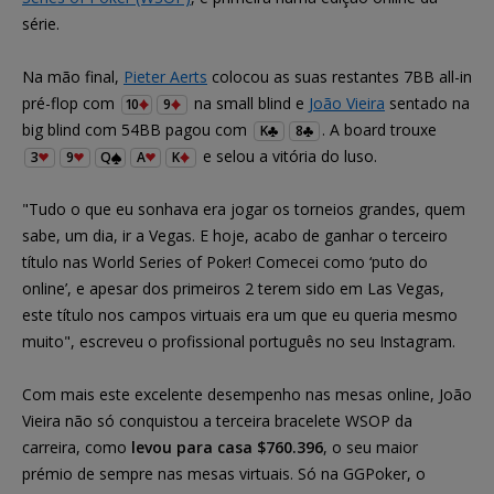
série.
Na mão final,
Pieter Aerts
colocou as suas restantes 7BB all-in
pré-flop com
na small blind e
João Vieira
sentado na
10
9
big blind com 54BB pagou com
. A board trouxe
K
8
e selou a vitória do luso.
3
9
Q
A
K
"Tudo o que eu sonhava era jogar os torneios grandes, quem
sabe, um dia, ir a Vegas. E hoje, acabo de ganhar o terceiro
título nas World Series of Poker! Comecei como ‘puto do
online’, e apesar dos primeiros 2 terem sido em Las Vegas,
este título nos campos virtuais era um que eu queria mesmo
muito", escreveu o profissional português no seu Instagram.
Com mais este excelente desempenho nas mesas online, João
Vieira não só conquistou a terceira bracelete WSOP da
carreira, como
levou para casa $760.396
, o seu maior
prémio de sempre nas mesas virtuais. Só na GGPoker, o