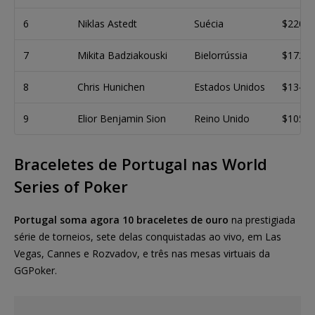
6
Niklas Astedt
Suécia
$220.8
7
Mikita Badziakouski
Bielorrússia
$172.5
8
Chris Hunichen
Estados Unidos
$134.7
9
Elior Benjamin Sion
Reino Unido
$105.2
Braceletes de Portugal nas World
Series of Poker
Portugal soma agora 10 braceletes de ouro
na prestigiada
série de torneios, sete delas conquistadas ao vivo, em Las
Vegas, Cannes e Rozvadov, e três nas mesas virtuais da
GGPoker.