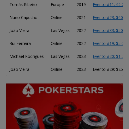
Tomás Ribeiro
Europe
2019
Evento #11: €2.20
Nuno Capucho
Online
2021
Evento #23: $600 
João Vieira
Las Vegas
2022
Evento #83: $50.00
Rui Ferreira
Online
2022
Evento #19: $5.00
Michael Rodrigues
Las Vegas
2023
Evento #20: $1.500
João Vieira
Online
2023
Evento #29: $25.0