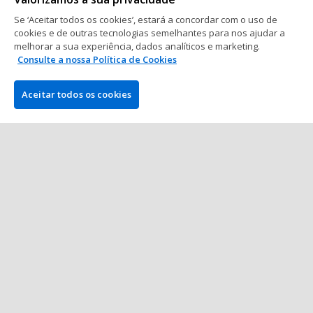
Se ‘Aceitar todos os cookies’, estará a concordar com o uso de
WSOP
cookies e de outras tecnologias semelhantes para nos ajudar a
melhorar a sua experiência, dados analíticos e marketing.
Calendário World Series of Poker
Consulte a nossa Política de Cookies
(WSOP) 2026
18 min. de leitura
16 fev 2026
Aceitar todos os cookies
Mostrar mais posts
EMPRESA
PokerNews.com é o site líder mundial da indústria do poker.
Entre outras coisas, os visitantes encontrarão vários artigos
diários com as últimas notícias do poker, reportagens ao vivo