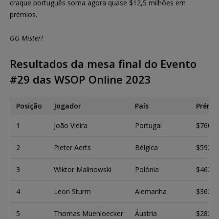
craque português soma agora quase $12,5 milhões em
prémios.
GG Mister!
Resultados da mesa final do Evento
#29 das WSOP Online 2023
Posição
Jogador
País
Prémi
1
João Vieira
Portugal
$760.3
2
Pieter Aerts
Bélgica
$593.8
3
Wiktor Malinowski
Polónia
$463.7
4
Leon Sturm
Alemanha
$362.1
5
Thomas Muehloecker
Áustria
$282.8