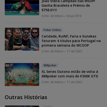
João Vieira Campeão nas WSOP!
Ganha Bracelete e Prémio de
$758.011!
4 min. de leitura
04 jul 2019
Poker Online
Caridade, RuiNF, Faria e Xunekas
faturam 4 títulos para Portugal na
primeira semana do WCOOP
2 min. de leitura
17 set 2023
888poker
XL Series Outono estão de volta à
888poker com mais de €300K GTD
3 min. de leitura
17 set 2023
Outras Histórias