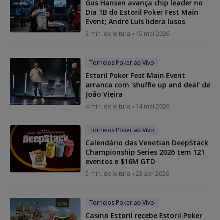
Gus Hansen avança chip leader no
Dia 1B do Estoril Poker Fest Main
Event; André Luís lidera lusos
3 min. de leitura
15 mai 2026
Torneios Poker ao Vivo
Estoril Poker Fest Main Event
arranca com 'shuffle up and deal' de
João Vieira
4 min. de leitura
14 mai 2026
Torneios Poker ao Vivo
Calendário das Venetian DeepStack
Championship Series 2026 tem 121
eventos e $16M GTD
5 min. de leitura
23 abr 2026
Torneios Poker ao Vivo
Casino Estoril recebe Estoril Poker