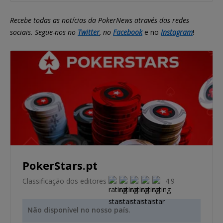
Recebe todas as notícias da PokerNews através das redes
sociais. Segue-nos no
Twitter
, no
Facebook
e no
Instagram
!
PokerStars.pt
Classificação dos editores
4.9
Não disponível no nosso país.