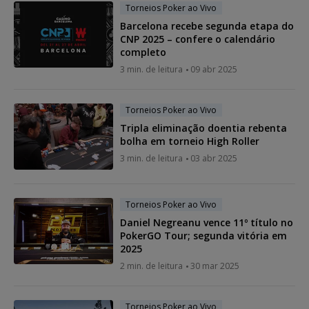
Torneios Poker ao Vivo
Barcelona recebe segunda etapa do
CNP 2025 – confere o calendário
completo
3 min. de leitura
09 abr 2025
Torneios Poker ao Vivo
Tripla eliminação doentia rebenta
bolha em torneio High Roller
3 min. de leitura
03 abr 2025
Torneios Poker ao Vivo
Daniel Negreanu vence 11º título no
PokerGO Tour; segunda vitória em
2025
2 min. de leitura
30 mar 2025
Torneios Poker ao Vivo