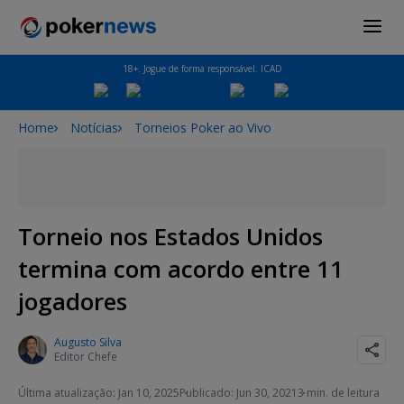
18+. Jogue de forma responsável. ICAD
Home
Notícias
Torneios Poker ao Vivo
Torneio nos Estados Unidos
termina com acordo entre 11
jogadores
Augusto Silva
Editor Chefe
Última atualização: Jan 10, 2025
Publicado: Jun 30, 2021
3 min. de leitura