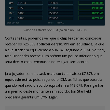
Valor das stacks por ICM (cálculo no ICMIZER)
Contas feitas, podemos ver que o
chip leader
ao concordar
receber os $26.058
abdicou de $10.791 em equidade
, já que
a sua stack era equivalente a $36.849 segundo o ICM. No final,
Kyle Hinnerichs recebeu um prémio um pouco inferior ao que
teria direito caso terminasse no 4º lugar sem acordo.
Já o jogador com a
stack mais curta
encaixou
$7.378 em
equidade extra
, pois, segundo o ICM, as fichas que possuía
quando realizado o acordo equivaliam a $18.679. Para ganhar
um prémio deste montante sem acordo, Jon Stanfield
precisaria garantir um 5º/6º lugar.