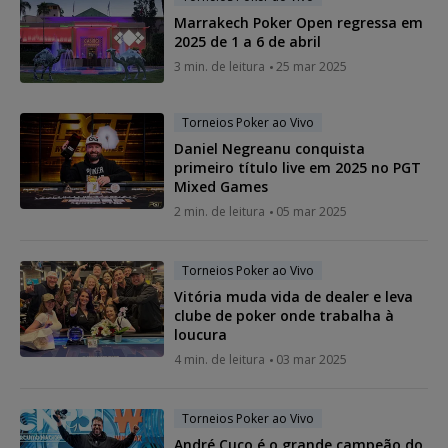
Marrakech Poker Open regressa em
2025 de 1 a 6 de abril
3 min. de leitura
25 mar 2025
Torneios Poker ao Vivo
Daniel Negreanu conquista
primeiro título live em 2025 no PGT
Mixed Games
2 min. de leitura
05 mar 2025
Torneios Poker ao Vivo
Vitória muda vida de dealer e leva
clube de poker onde trabalha à
loucura
4 min. de leitura
03 mar 2025
Torneios Poker ao Vivo
André Cuco é o grande campeão do