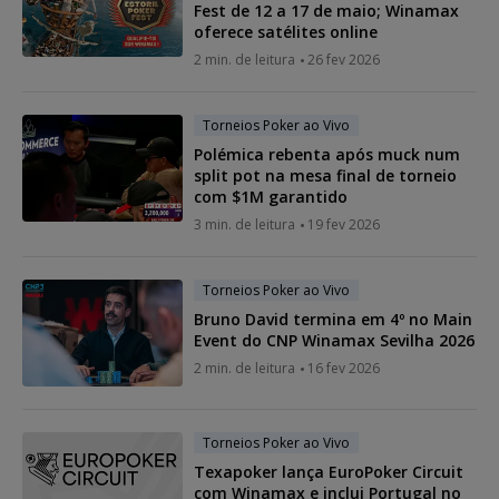
Fest de 12 a 17 de maio; Winamax
oferece satélites online
2 min. de leitura
26 fev 2026
Torneios Poker ao Vivo
Polémica rebenta após muck num
split pot na mesa final de torneio
com $1M garantido
3 min. de leitura
19 fev 2026
Torneios Poker ao Vivo
Bruno David termina em 4º no Main
Event do CNP Winamax Sevilha 2026
2 min. de leitura
16 fev 2026
Torneios Poker ao Vivo
Texapoker lança EuroPoker Circuit
com Winamax e inclui Portugal no