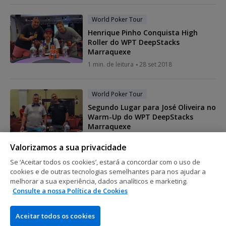
World Poker Tour
Henrique Pinho Conquista High
Roller do WPT DeepStacks
Marraquexe
1 min. de leitura
28 set 2018
World Poker Tour
Segundo Lugar para José Oliveira no
Warm-Up do WPT DeepStacks
Marraquexe
1 min. de leitura
28 set 2018
Valorizamos a sua privacidade
Se ‘Aceitar todos os cookies’, estará a concordar com o uso de
World Poker Tour
cookies e de outras tecnologias semelhantes para nos ajudar a
melhorar a sua experiência, dados analíticos e marketing.
WPT Deepstacks Marrakech Arranca
Consulte a nossa Política de Cookies
a 22 de Setembro
2 min. de leitura
21 set 2018
Aceitar todos os cookies