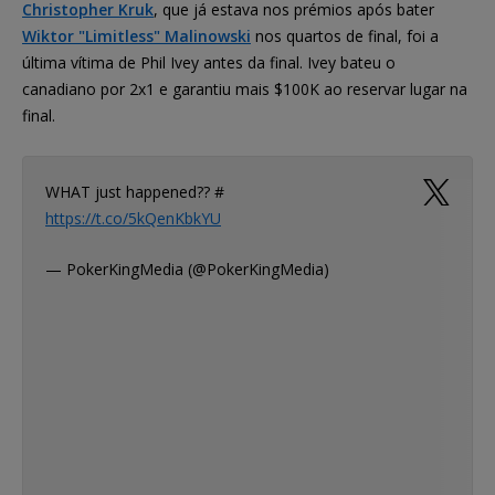
Christopher Kruk
, que já estava nos prémios após bater
Wiktor "Limitless" Malinowski
nos quartos de final, foi a
última vítima de Phil Ivey antes da final. Ivey bateu o
canadiano por 2x1 e garantiu mais $100K ao reservar lugar na
final.
WHAT just happened?? #
https://t.co/5kQenKbkYU
— PokerKingMedia (@PokerKingMedia)