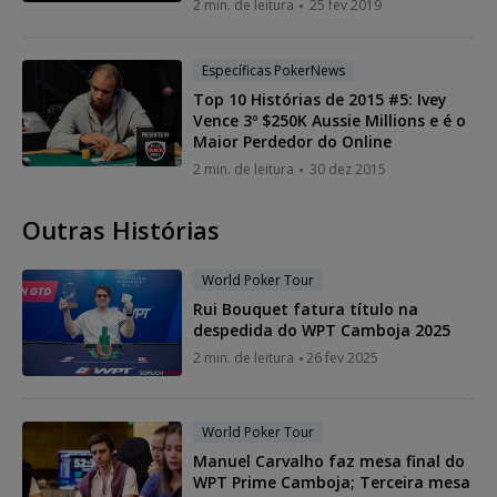
2 min. de leitura
25 fev 2019
Específicas PokerNews
Top 10 Histórias de 2015 #5: Ivey
Vence 3º $250K Aussie Millions e é o
Maior Perdedor do Online
2 min. de leitura
30 dez 2015
Outras Histórias
World Poker Tour
Rui Bouquet fatura título na
despedida do WPT Camboja 2025
2 min. de leitura
26 fev 2025
World Poker Tour
Manuel Carvalho faz mesa final do
WPT Prime Camboja; Terceira mesa