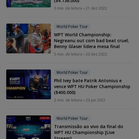
($4.136.000)
3 min. de leitura
21 dez 2022
World Poker Tour
WPT World Championship:
Negreanu out com bad beat cruel;
Benny Glaser lidera mesa final
5 min. de leitura
20 dez 2022
World Poker Tour
Phil Ivey bate Patrik Antonius e
vence WPT HU Poker Championship
($400.000)
2 min. de leitura
23 jun 2021
World Poker Tour
Transmissão ao vivo da final do
WPT HU Championship [Live
Stream]