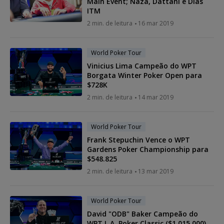
Main Event; Naza, Dattani e Dias
ITM
2 min. de leitura
16 mar 2019
World Poker Tour
Vinicius Lima Campeão do WPT
Borgata Winter Poker Open para
$728K
2 min. de leitura
14 mar 2019
World Poker Tour
Frank Stepuchin Vence o WPT
Gardens Poker Championship para
$548.825
2 min. de leitura
13 mar 2019
World Poker Tour
David "ODB" Baker Campeão do
WPT L.A. Poker Classic ($1.015.000)