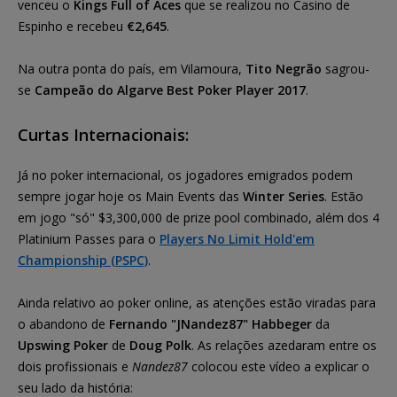
venceu o
Kings Full of Aces
que se realizou no Casino de
Espinho e recebeu
€2,645
.
Na outra ponta do país, em Vilamoura,
Tito Negrão
sagrou-
se
Campeão do Algarve Best Poker Player 2017
.
Curtas Internacionais:
Já no poker internacional, os jogadores emigrados podem
sempre jogar hoje os Main Events das
Winter Series
. Estão
em jogo "só" $3,300,000 de prize pool combinado, além dos 4
Platinium Passes para o
Players No Limit Hold'em
Championship (PSPC)
.
Ainda relativo ao poker online, as atenções estão viradas para
o abandono de
Fernando "JNandez87" Habbeger
da
Upswing Poker
de
Doug Polk
. As relações azedaram entre os
dois profissionais e
Nandez87
colocou este vídeo a explicar o
seu lado da história: