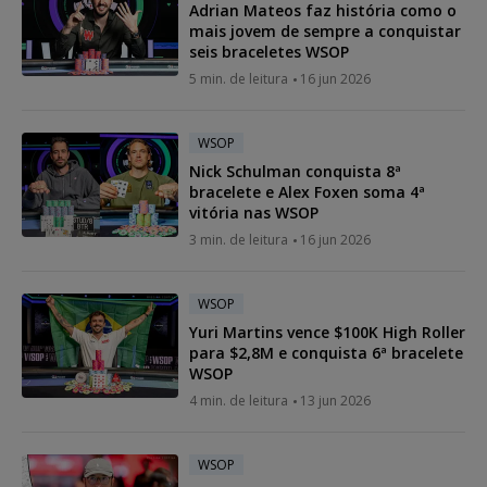
Adrian Mateos faz história como o
mais jovem de sempre a conquistar
seis braceletes WSOP
5 min. de leitura
16 jun 2026
WSOP
Nick Schulman conquista 8ª
bracelete e Alex Foxen soma 4ª
vitória nas WSOP
3 min. de leitura
16 jun 2026
WSOP
Yuri Martins vence $100K High Roller
para $2,8M e conquista 6ª bracelete
WSOP
4 min. de leitura
13 jun 2026
WSOP