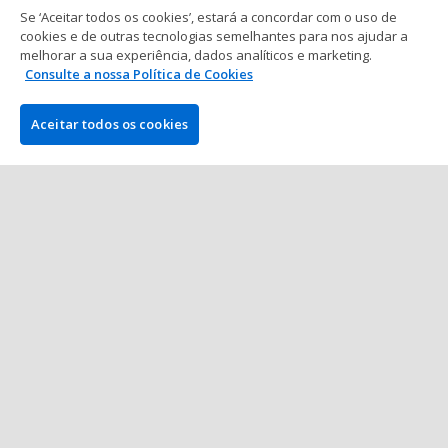
Se ‘Aceitar todos os cookies’, estará a concordar com o uso de
WSOP
cookies e de outras tecnologias semelhantes para nos ajudar a
melhorar a sua experiência, dados analíticos e marketing.
Calendário World Series of Poker
Consulte a nossa Política de Cookies
(WSOP) 2026
18 min. de leitura
16 fev 2026
Aceitar todos os cookies
Mostrar mais posts
EMPRESA
PokerNews.com é o site líder mundial da indústria do poker.
Entre outras coisas, os visitantes encontrarão vários artigos
diários com as últimas notícias do poker, reportagens ao vivo