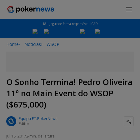
18+. Jogue de forma responsável. ICAD
Home
Notícias
WSOP
O Sonho Termina! Pedro Oliveira
11º no Main Event do WSOP
($675,000)
Equipa PT.PokerNews
Editor
Jul 18, 2017
2 min. de leitura