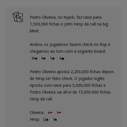
Pedro Oliveira, no hijack, faz raise para
1,500,000 fichas e John Hesp dá call na big
blind.
Ambos os jogadores fazem check no flop e
chegamos ao turn com a seguinte board:
.
10
9
5
A
Pedro Oliveira aposta 2,200,000 fichas depois
de Hesp ter feito check. O jogador inglês
riposta com raise para 5,000,000 fichas e
Pedro Oliveira vai all-in de 15,000,000 fichas.
Hesp dá call.
Oliveira:
A
9
Hesp:
Q
7