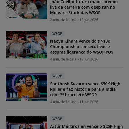
João Coelho fatura maior prémio
live da carreira com deep run no
Monster Stack das WSOP
2 min. de leitura
12 jun 2026
WSOP
Naoya Kihara vence dois $10K
Championship consecutivos e
assume liderança do WSOP POY
4 min. de leitura
12 jun 2026
WSOP
Santhosh Suvarna vence $50K High
Roller e faz história para a Índia
com 3ª bracelete WSOP
4 min. de leitura
11 jun 2026
WSOP
Artur Martirosian vence o $25K High