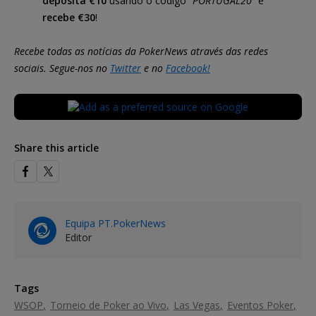
deposita €10
usando o código “
PORTUGAL20
” e
recebe €30
!
Recebe todas as notícias da PokerNews através das redes
sociais. Segue-nos no
Twitter
e no
Facebook!
Share this article
Equipa PT.PokerNews
Editor
Tags
WSOP
Torneio de Poker ao Vivo
Las Vegas
Eventos Poker