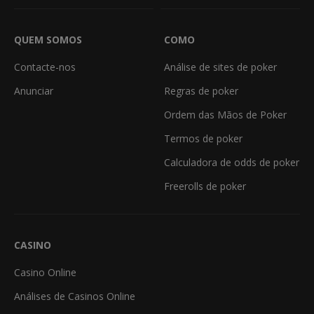
QUEM SOMOS
COMO
Contacte-nos
Análise de sites de poker
Anunciar
Regras de poker
Ordem das Mãos de Poker
Termos de poker
Calculadora de odds de poker
Freerolls de poker
CASINO
Casino Online
Análises de Casinos Online