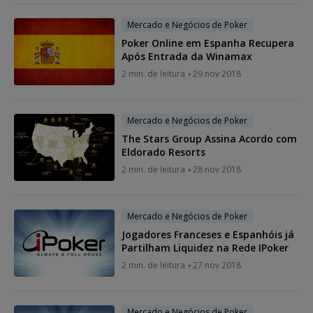
Mercado e Negócios de Poker
Poker Online em Espanha Recupera
Após Entrada da Winamax
2 min. de leitura
29 nov 2018
Mercado e Negócios de Poker
The Stars Group Assina Acordo com
Eldorado Resorts
2 min. de leitura
28 nov 2018
Mercado e Negócios de Poker
Jogadores Franceses e Espanhóis já
Partilham Liquidez na Rede IPoker
2 min. de leitura
27 nov 2018
Mercado e Negócios de Poker