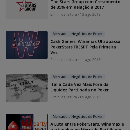
The Stars Group com Crescimento
de 35% em Relação a 2017
2 min. de leitura
13 ago 2018
Mercado e Negócios de Poker
Cash Games: Winamax Ultrapassa
PokerStars.FRESPT Pela Primeira
Vez
2 min. de leitura
11 ago 2018
Mercado e Negócios de Poker
Itália Cada Vez Mais Fora da
Liquidez Partilhada no Poker
3 min. de leitura
09 ago 2018
Mercado e Negócios de Poker
A Luta entre PokerStars, Winamax e
partypoker no Mercado Partilhado