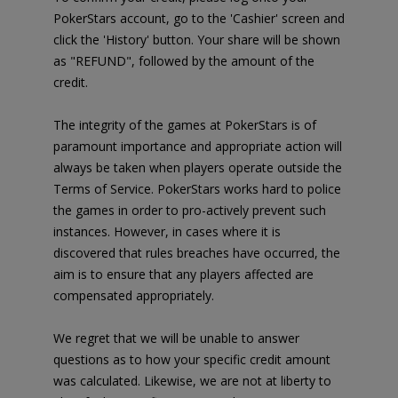
PokerStars account, go to the 'Cashier' screen and
click the 'History' button. Your share will be shown
as "REFUND", followed by the amount of the
credit.
The integrity of the games at PokerStars is of
paramount importance and appropriate action will
always be taken when players operate outside the
Terms of Service. PokerStars works hard to police
the games in order to pro-actively prevent such
instances. However, in cases where it is
discovered that rules breaches have occurred, the
aim is to ensure that any players affected are
compensated appropriately.
We regret that we will be unable to answer
questions as to how your specific credit amount
was calculated. Likewise, we are not at liberty to