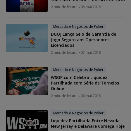
2 min. de leitura
08 mai 2018
Mercado e Negócios de Poker
DGOJ Lança Selo de Garantia de
Jogo Seguro aos Operadores
Licenciados
2 min. de leitura
07 mai 2018
Mercado e Negócios de Poker
WSOP.com Celebra Liquidez
Partilhada com Série de Torneios
Online
2 min. de leitura
06 mai 2018
Mercado e Negócios de Poker
Liquidez Partilhada Entre Nevada,
New Jersey e Delaware Começa Hoje