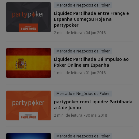
Mercado e Negócios de Poker
Liquidez Partilhada entre França e
Espanha Começou Hoje na
partypoker
2 min. de leitura
04 jun 2018
Mercado e Negócios de Poker
Liquidez Partilhada Dá Impulso ao
Poker Online em Espanha
1 min. de leitura
01 jun 2018
Mercado e Negócios de Poker
partypoker com Liquidez Partilhada
a 4 de Junho
2 min. de leitura
30 mai 2018
Mercado e Negócios de Poker