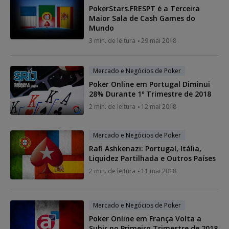
PokerStars.FRESPT é a Terceira
Maior Sala de Cash Games do
Mundo
3 min. de leitura
29 mai 2018
Mercado e Negócios de Poker
Poker Online em Portugal Diminui
28% Durante 1º Trimestre de 2018
2 min. de leitura
12 mai 2018
Mercado e Negócios de Poker
Rafi Ashkenazi: Portugal, Itália,
Liquidez Partilhada e Outros Países
2 min. de leitura
11 mai 2018
Mercado e Negócios de Poker
Poker Online em França Volta a
Subir no Primeiro Trimestre de 2018