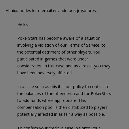
Abaixo podes ler o email enviado aos jogadores:
Hello,
PokerStars has become aware of a situation
involving a violation of our Terms of Service, to
the potential detriment of other players. You
participated in games that were under
consideration in this case and as a result you may
have been adversely affected.
In a case such as this it is our policy to confiscate
the balances of the offender(s) and for PokerStars
to add funds where appropriate. This
compensation pool is then distributed to players
potentially affected in as fair a way as possible.
To confirm your credit, please log onto your