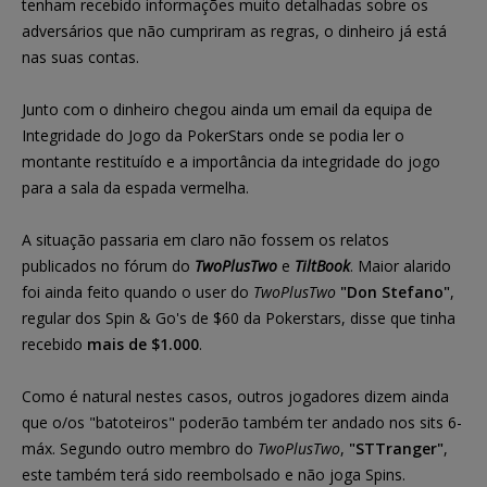
tenham recebido informações muito detalhadas sobre os
adversários que não cumpriram as regras, o dinheiro já está
nas suas contas.
Junto com o dinheiro chegou ainda um email da equipa de
Integridade do Jogo da PokerStars onde se podia ler o
montante restituído e a importância da integridade do jogo
para a sala da espada vermelha.
A situação passaria em claro não fossem os relatos
publicados no fórum do
TwoPlusTwo
e
TiltBook
. Maior alarido
foi ainda feito quando o user do
TwoPlusTwo
"Don Stefano"
,
regular dos Spin & Go's de $60 da Pokerstars, disse que tinha
recebido
mais de $1.000
.
Como é natural nestes casos, outros jogadores dizem ainda
que o/os "batoteiros" poderão também ter andado nos sits 6-
máx. Segundo outro membro do
TwoPlusTwo
,
"STTranger"
,
este também terá sido reembolsado e não joga Spins.