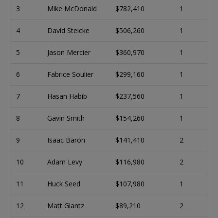
3
Mike McDonald
$782,410
1
4
David Steicke
$506,260
1
5
Jason Mercier
$360,970
1
6
Fabrice Soulier
$299,160
1
7
Hasan Habib
$237,560
1
8
Gavin Smith
$154,260
1
9
Isaac Baron
$141,410
2
10
Adam Levy
$116,980
2
11
Huck Seed
$107,980
1
12
Matt Glantz
$89,210
2