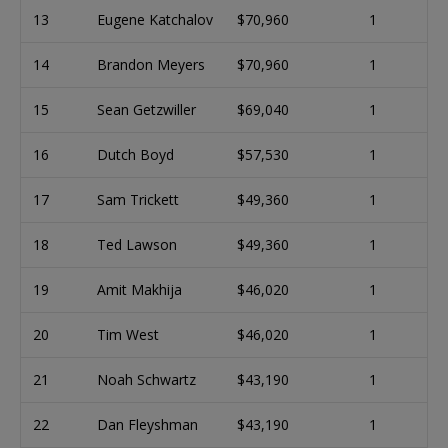
13
Eugene Katchalov
$70,960
1
14
Brandon Meyers
$70,960
1
15
Sean Getzwiller
$69,040
1
16
Dutch Boyd
$57,530
1
17
Sam Trickett
$49,360
1
18
Ted Lawson
$49,360
1
19
Amit Makhija
$46,020
1
20
Tim West
$46,020
1
21
Noah Schwartz
$43,190
1
22
Dan Fleyshman
$43,190
1