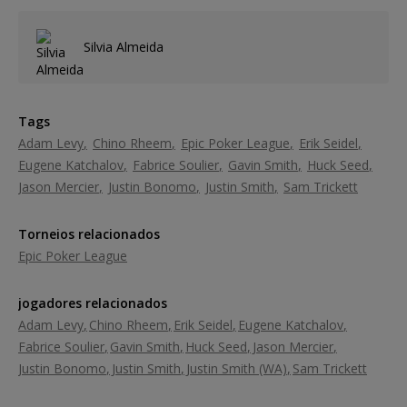
Silvia Almeida
Tags
Adam Levy
Chino Rheem
Epic Poker League
Erik Seidel
Eugene Katchalov
Fabrice Soulier
Gavin Smith
Huck Seed
Jason Mercier
Justin Bonomo
Justin Smith
Sam Trickett
Torneios relacionados
Epic Poker League
jogadores relacionados
Adam Levy
Chino Rheem
Erik Seidel
Eugene Katchalov
Fabrice Soulier
Gavin Smith
Huck Seed
Jason Mercier
Justin Bonomo
Justin Smith
Justin Smith (WA)
Sam Trickett