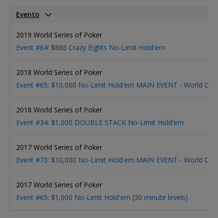
Evento
2019 World Series of Poker
Event #64: $888 Crazy Eights No-Limit Hold'em
2018 World Series of Poker
Event #65: $10,000 No-Limit Hold'em MAIN EVENT - World Cha
2018 World Series of Poker
Event #34: $1,000 DOUBLE STACK No-Limit Hold'em
2017 World Series of Poker
Event #73: $10,000 No-Limit Hold'em MAIN EVENT - World Cha
2017 World Series of Poker
Event #65: $1,000 No-Limit Hold'em (30 minute levels)