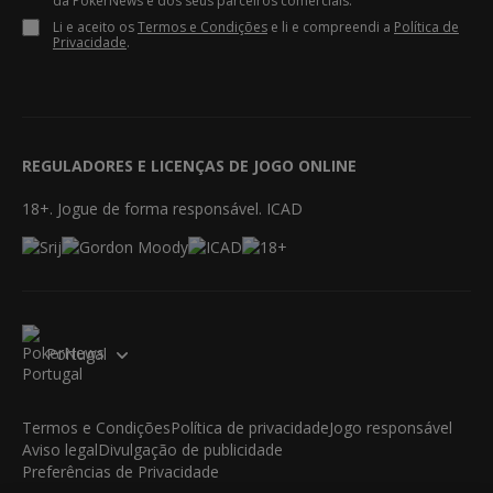
da PokerNews e dos seus parceiros comerciais.
Li e aceito os
Termos e Condições
e li e compreendi a
Política de
Privacidade
.
REGULADORES E LICENÇAS DE JOGO ONLINE
18+. Jogue de forma responsável. ICAD
Portugal
Termos e Condições
Política de privacidade
Jogo responsável
Aviso legal
Divulgação de publicidade
Preferências de Privacidade