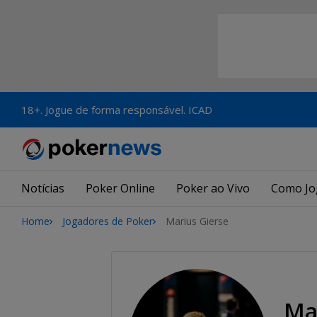
18+. Jogue de forma responsável. ICAD
Notícias
Poker Online
Poker ao Vivo
Como Jo
Home
Jogadores de Poker
Marius Gierse
Ma