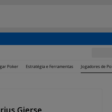
gar Poker
Estratégia e Ferramentas
Jogadores de Po
rius Gierse