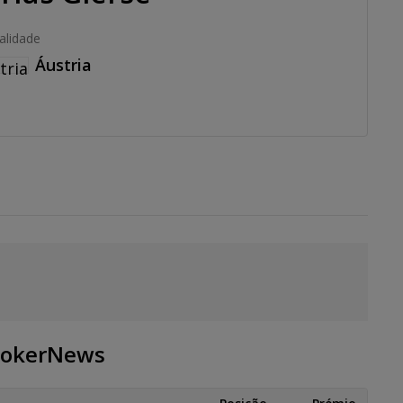
alidade
Áustria
PokerNews