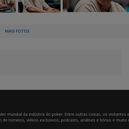
MAIS FOTOS
er mundial da indústria do poker. Entre outras coisas, os visitantes 
o de torneios, vídeos exclusivos, podcasts, análises e bónus e muito 