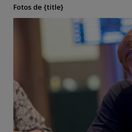
Fotos de {title}