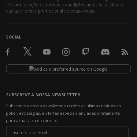
Lê com atenção os termos e condições antes de aceitares
qualquer oferta promocional de boas-vindas.
SOCIAL
SUBSCREVE A NOSSA NEWSLETTER
Subscreve a nossa newsletter e recebe as últimas notícias do
poker, estratégias, e ofertas especiais enviadas diretamente
para a tua caixa do correio.