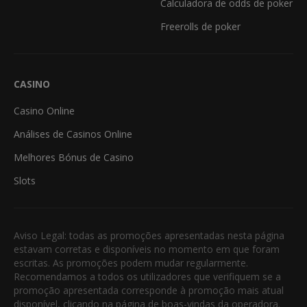
Calculadora de odds de poker
Freerolls de poker
CASINO
Casino Online
Análises de Casinos Online
Melhores Bónus de Casino
Slots
Aviso Legal: todas as promoções apresentadas nesta página
estavam corretas e disponíveis no momento em que foram
escritas. As promoções podem mudar regularmente.
Recomendamos a todos os utilizadores que verifiquem se a
promoção apresentada corresponde à promoção mais atual
disponível, clicando na página de boas-vindas da operadora.