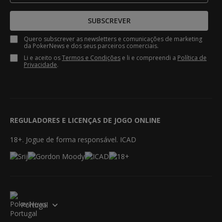
SUBSCREVER
Quero subscrever as newsletters e comunicações de marketing
da PokerNews e dos seus parceiros comerciais.
Li e aceito os
Termos e Condições
e li e compreendi a
Política de
Privacidade
.
REGULADORES E LICENÇAS DE JOGO ONLINE
18+. Jogue de forma responsável. ICAD
Portugal