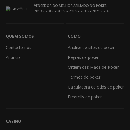
VENCEDOR DO MELHOR AFILIADO NO POKER
•
•
•
•
•
•
2013
2014
2015
2016
2018
2021
2023
QUEM SOMOS
COMO
Contacte-nos
Análise de sites de poker
Anunciar
Regras de poker
Ordem das Mãos de Poker
Termos de poker
Calculadora de odds de poker
Freerolls de poker
CASINO