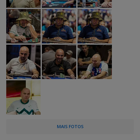
MAIS FOTOS