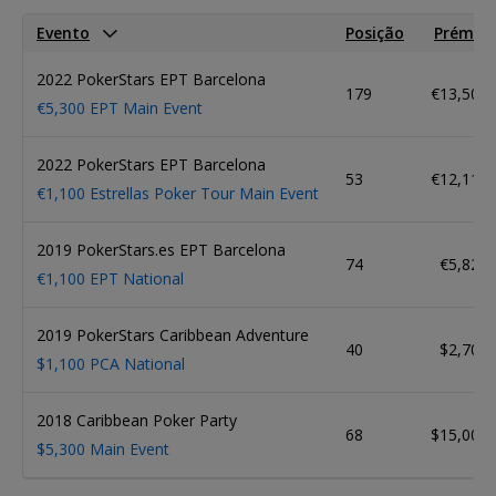
Evento
Posição
Prémio
2022 PokerStars EPT Barcelona
179
€13,500
€5,300 EPT Main Event
2022 PokerStars EPT Barcelona
53
€12,110
€1,100 Estrellas Poker Tour Main Event
2019 PokerStars.es EPT Barcelona
74
€5,820
€1,100 EPT National
2019 PokerStars Caribbean Adventure
40
$2,700
$1,100 PCA National
2018 Caribbean Poker Party
68
$15,000
$5,300 Main Event