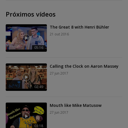
Próximos vídeos
The Great 8 with Henri Bühler
21 out 2016
05:16
Calling the Clock on Aaron Massey
27 jun 2017
02:49
Mouth like Mike Matusow
27 jun 2017
03:18